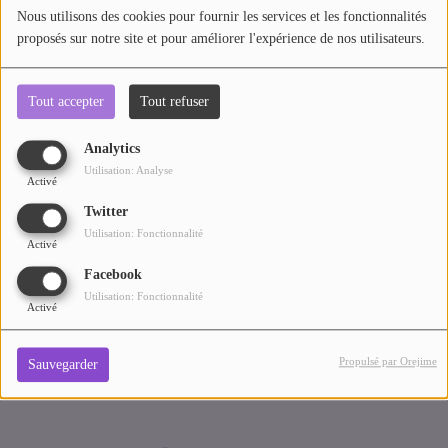
Nous utilisons des cookies pour fournir les services et les fonctionnalités
AU TOUR DE ... AUTOUR DE ....
proposés sur notre site et pour améliorer l'expérience de nos utilisateurs.
Oups, vous avez
ÊTRE-BIEN
rencontré une erreur.
Tout accepter
Tout refuser
LE LIVE RADIO GIRAFE
DICTIONNAIRE DES IDÉES CONFUSES
Analytics
Il semble que la page que vous recherchez n’existe plus.
Utilisation: Analyse
Activé
BOULEVARD DES ARTISTES
Twitter
LES MOTS À LA BOUCHE
Utilisation: Fonctionnalité
Activé
SPORT ADDICT
Facebook
Utilisation: Fonctionnalité
Activé
PETITS RÉCITS DE JAZZ
Propulsé par Orejime
Sauvegarder
Contact