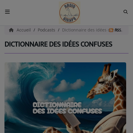
ACCUEIL
Accueil
Podcasts
Dictionnaire des idées confuses
RSS
DICTIONNAIRE DES IDÉES CONFUSES
Radio
EMISSIONS
EQUIPES
EVÈNEMENTS
Podcast
UN HAVRE DE CULTURE
PAROLES D'ENTREPRENEURS