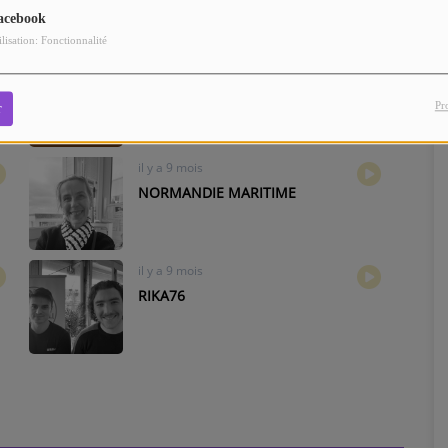
acebook
ilisation: Fonctionnalité
il y a 4 mois
Agence EMPRUNTIS
Pr
r
il y a 9 mois
NORMANDIE MARITIME
il y a 9 mois
RIKA76