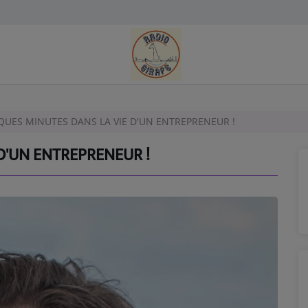
UES MINUTES DANS LA VIE D'UN ENTREPRENEUR !
D'UN ENTREPRENEUR !