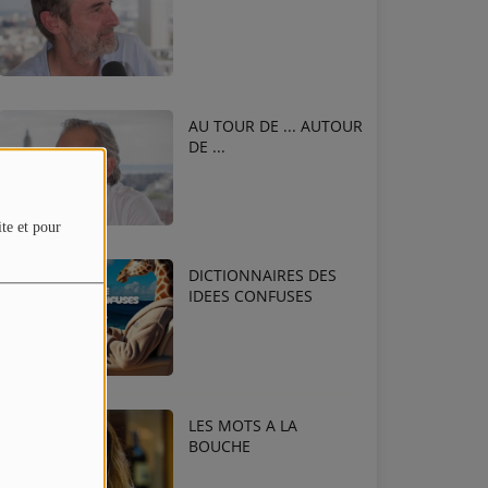
AU TOUR DE ... AUTOUR
DE ...
ite et pour
DICTIONNAIRES DES
IDEES CONFUSES
LES MOTS A LA
BOUCHE