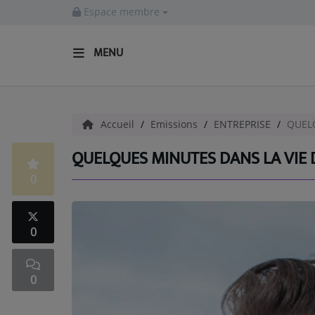
Espace membre
MENU
ACCUEIL
Accueil
Emissions
ENTREPRISE
QUELQ
Radio
QUELQUES MINUTES DANS LA VIE 
EMISSIONS
0
EQUIPES
EVÈNEMENTS
0
Podcast
0
UN HAVRE DE CULTURE