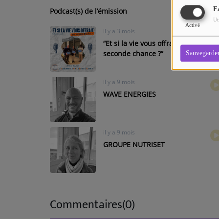
F
Podcast(s) de l’émission
Ut
Activé
il y a 3 mois
“Et si la vie vous offrait une
seconde chance ?”
Sauvegarde
il y a 9 mois
WAVE ENERGIES
il y a 9 mois
GROUPE NUTRISET
Commentaires(0)