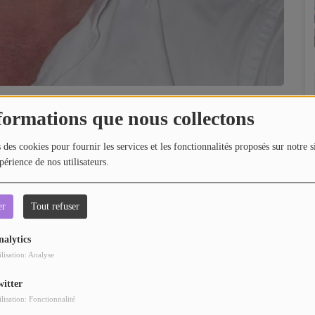
formations que nous collectons
 des cookies pour fournir les services et les fonctionnalités proposés sur notre s
périence de nos utilisateurs.
a vie d'un entrepreneur ...
er
Tout refuser
nalytics
ilisation: Analyse
witter
ilisation: Fonctionnalité