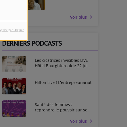
Voir plus
opulsé par Orejime
DERNIERS PODCASTS
Les cicatrices invisibles LIVE
Hôtel Bourghteroulde 22 juin
2026
Hilton Live ! L'entrepreunariat
Santé des femmes :
reprendre le pouvoir sur son
corps
Voir plus