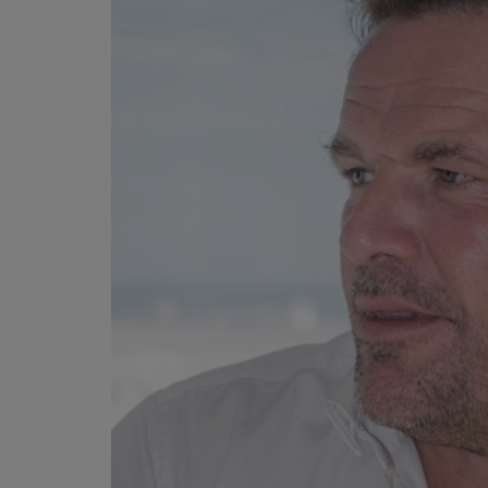
PAROLES D'ENTREPRENEURS
AU TOUR DE ... AUTOUR DE ....
ÊTRE-BIEN
LE LIVE RADIO GIRAFE
DICTIONNAIRE DES IDÉES CONFUSES
BOULEVARD DES ARTISTES
LES MOTS À LA BOUCHE
SPORT ADDICT
PETITS RÉCITS DE JAZZ
Contact