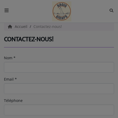
ACCUEIL
Accueil
Contactez-nous!
CONTACTEZ-NOUS!
Radio
EMISSIONS
Nom
*
EQUIPES
EVÈNEMENTS
Email
*
Podcast
Téléphone
UN HAVRE DE CULTURE
PAROLES D'ENTREPRENEURS