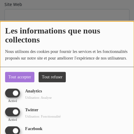
Site Web
AU TOUR DE ... AUTOUR DE ....
ÊTRE-BIEN
Sujet
*
Les informations que nous
LE LIVE RADIO GIRAFE
collectons
DICTIONNAIRE DES IDÉES CONFUSES
Nous utilisons des cookies pour fournir les services et les fonctionnalités
Message
*
BOULEVARD DES ARTISTES
proposés sur notre site et pour améliorer l'expérience de nos utilisateurs.
LES MOTS À LA BOUCHE
Tout accepter
Tout refuser
SPORT ADDICT
Analytics
PETITS RÉCITS DE JAZZ
Utilisation: Analyse
Activé
Twitter
Contact
Utilisation: Fonctionnalité
Activé
Facebook