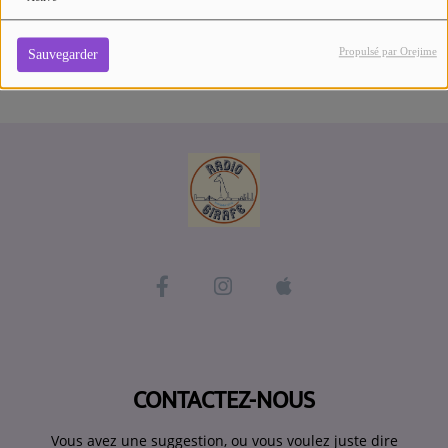
Se connecter
Propulsé par Orejime
Sauvegarder
CONTACTEZ-NOUS
Vous avez une suggestion, ou vous voulez juste dire