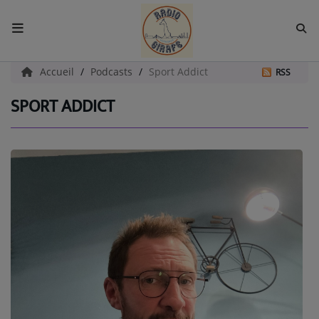
ACCUEIL
Accueil
Podcasts
Sport Addict
RSS
SPORT ADDICT
Radio
EMISSIONS
EQUIPES
EVÈNEMENTS
Podcast
UN HAVRE DE CULTURE
PAROLES D'ENTREPRENEURS