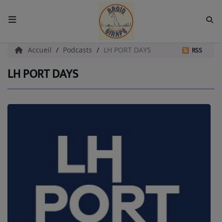
ACCUEIL
Accueil
Podcasts
LH PORT DAYS
RSS
LH PORT DAYS
Radio
EMISSIONS
EQUIPES
EVÈNEMENTS
Podcast
UN HAVRE DE CULTURE
PAROLES D'ENTREPRENEURS