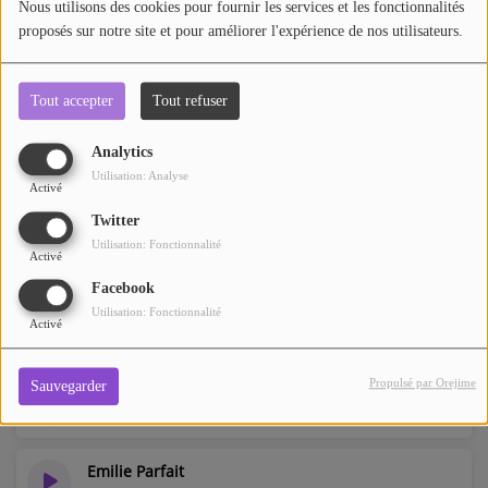
Nous utilisons des cookies pour fournir les services et les fonctionnalités
Mylène Gratigny
proposés sur notre site et pour améliorer l'expérience de nos utilisateurs.
Mathieu Cattoni
Tout accepter
Tout refuser
Analytics
Marie Dufond
Utilisation: Analyse
Activé
Twitter
Ludivine Bayon
Utilisation: Fonctionnalité
Activé
Facebook
Utilisation: Fonctionnalité
Germain Coutard
Activé
Propulsé par Orejime
Sauvegarder
Florian Leclercq
Emilie Parfait