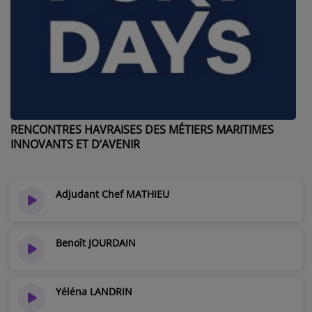
AU TOUR DE ... AUTOUR DE ....
ÊTRE-BIEN
LE LIVE RADIO GIRAFE
DICTIONNAIRE DES IDÉES CONFUSES
RENCONTRES HAVRAISES DES MÉTIERS MARITIMES
BOULEVARD DES ARTISTES
INNOVANTS ET D’AVENIR
LES MOTS À LA BOUCHE
SPORT ADDICT
Adjudant Chef MATHIEU
PETITS RÉCITS DE JAZZ
Benoît JOURDAIN
Contact
Yéléna LANDRIN