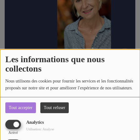
AU TOUR DE ... AUTOUR DE ....
ÊTRE-BIEN
LE LIVE RADIO GIRAFE
DICTIONNAIRE DES IDÉES CONFUSES
Les informations que nous
BOULEVARD DES ARTISTES
collectons
LES MOTS À LA BOUCHE
1416 vues
Nous utilisons des cookies pour fournir les services et les fonctionnalités
SPORT ADDICT
proposés sur notre site et pour améliorer l'expérience de nos utilisateurs.
Télécharger le podcast
Écouter le podcast
PETITS RÉCITS DE JAZZ
Tout accepter
Tout refuser
Retrouvez Fred pour l'interview d'Anne-Sophie PORCHE sur
l'action humanitaire
Contact
Analytics
Utilisation: Analyse
Activé
Commentaires(0)