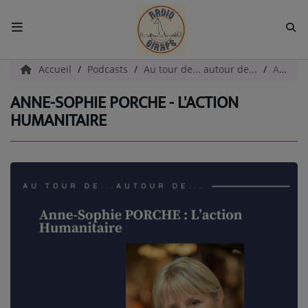
ACCUEIL
Accueil
Podcasts
Au tour de... autour de...
Anne-Sophie PORCHE - L'action humanitaire
ANNE-SOPHIE PORCHE - L'ACTION
Radio
HUMANITAIRE
EMISSIONS
EQUIPES
EVÈNEMENTS
Podcast
UN HAVRE DE CULTURE
PAROLES D'ENTREPRENEURS