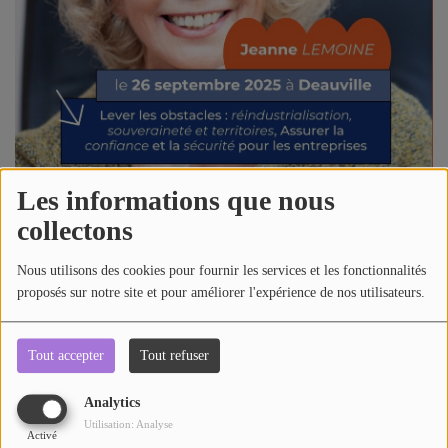
AU TOUR DE ... AUTOUR DE ....
ÊTRE-BIEN
LE LIVE RADIO GIRAFE
DICTIONNAIRE DES IDÉES CONFUSES
BOULEVARD DES ARTISTES
Les informations que nous
collectons
LES MOTS À LA BOUCHE
778 vues
Nous utilisons des cookies pour fournir les services et les fonctionnalités
SPORT ADDICT
proposés sur notre site et pour améliorer l'expérience de nos utilisateurs.
Télécharger le podcast
Écouter le podcast
PETITS RÉCITS DE JAZZ
Lever les obstacles : Réindustrialisation, souveraineté et
Tout accepter
Tout refuser
territoires, assurer la confiance et la sécurité pour les
Contact
entreprises.
Analytics
Utilisation: Analyse
Activé