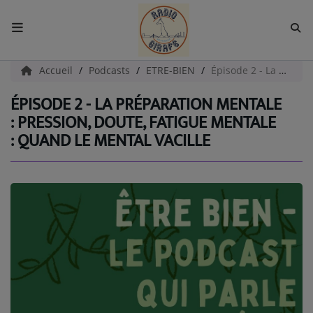
ACCUEIL
Accueil
Podcasts
ETRE-BIEN
Épisode 2 - La préparation mentale : Pression, doute, fatigue mentale : quand le mental vacille
ÉPISODE 2 - LA PRÉPARATION MENTALE
Radio
: PRESSION, DOUTE, FATIGUE MENTALE
: QUAND LE MENTAL VACILLE
EMISSIONS
EQUIPES
EVÈNEMENTS
Podcast
UN HAVRE DE CULTURE
PAROLES D'ENTREPRENEURS