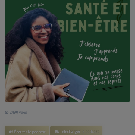
AU TOUR DE ... AUTOUR DE ....
ÊTRE-BIEN
LE LIVE RADIO GIRAFE
DICTIONNAIRE DES IDÉES CONFUSES
BOULEVARD DES ARTISTES
LES MOTS À LA BOUCHE
SPORT ADDICT
PETITS RÉCITS DE JAZZ
2490 vues
Contact
Télécharger le podcast
Écouter le podcast