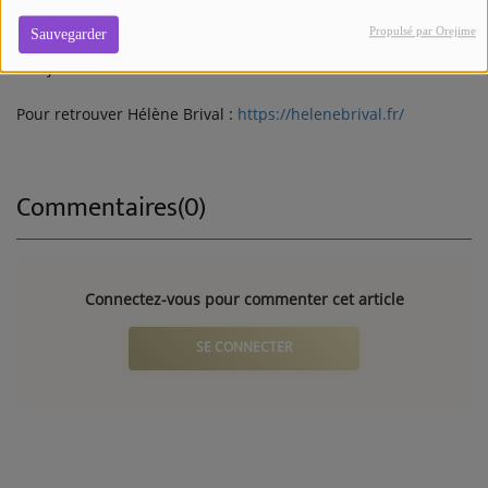
silence, et qui rappelle que la solidité mentale ne consiste
Propulsé par Orejime
Sauvegarder
pas à “tenir coûte que coûte”, mais à apprendre à s’écouter et
à s’ajuster.
Pour retrouver Hélène Brival :
https://helenebrival.fr/
Commentaires(0)
Connectez-vous pour commenter cet article
SE CONNECTER