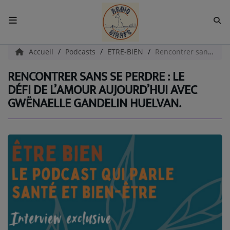
ACCUEIL
Accueil
Podcasts
ETRE-BIEN
Rencontrer sans se perdre : le défi de l’amour aujourd’hui avec Gwënaelle Gandelin Huelvan.
RENCONTRER SANS SE PERDRE : LE
Radio
DÉFI DE L’AMOUR AUJOURD’HUI AVEC
GWËNAELLE GANDELIN HUELVAN.
EMISSIONS
EQUIPES
EVÈNEMENTS
Podcast
UN HAVRE DE CULTURE
PAROLES D'ENTREPRENEURS