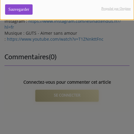
Linkedin :
https://www.linkedin.com/company/lesinattendus-
fr/
Propulsé par Orejime
Sauvegarder
Site internet :
https://les-inattendus.fr/
Instagram :
https://www.instagram.com/lesinattendus.fr/?
hl=fr
Musique : GUTS - Aimer sans amour
:
https://www.youtube.com/watch?v=T1ZNnkttFnc
Commentaires(0)
Connectez-vous pour commenter cet article
SE CONNECTER