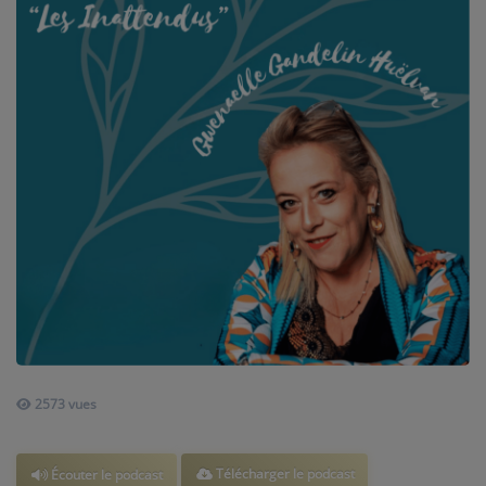
AU TOUR DE ... AUTOUR DE ....
ÊTRE-BIEN
LE LIVE RADIO GIRAFE
DICTIONNAIRE DES IDÉES CONFUSES
BOULEVARD DES ARTISTES
LES MOTS À LA BOUCHE
SPORT ADDICT
PETITS RÉCITS DE JAZZ
2573 vues
Contact
Télécharger le podcast
Écouter le podcast