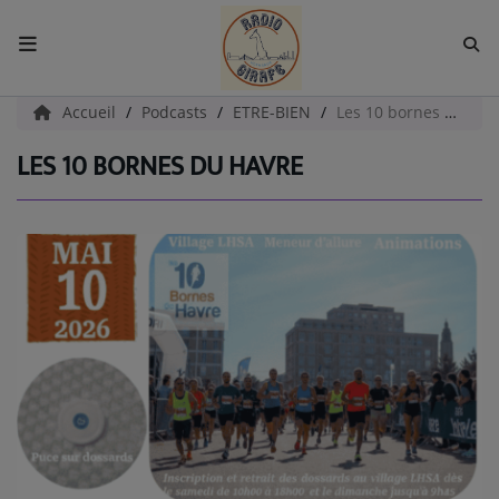
ACCUEIL
Accueil
Podcasts
ETRE-BIEN
Les 10 bornes du Havre
LES 10 BORNES DU HAVRE
Radio
EMISSIONS
EQUIPES
EVÈNEMENTS
Podcast
UN HAVRE DE CULTURE
PAROLES D'ENTREPRENEURS