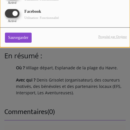
Activé
"La course, j’ai commencé en revenant au Havre parce
Facebook
que le cadre s’y prête, près de la plage, près de la mer."
Utilisation: Fonctionnalité
—
Une coureuse
qui s'élance pour son premier 10 km.
Activé
"C’est mon club, j’aime bien organiser les choses. C’est
Propulsé par Orejime
Sauvegarder
la solidarité." —
Gilles
, bénévole et sprinteuse au club.
En résumé :
Où ?
Village départ, Esplanade de la plage du Havre.
Avec qui ?
Denis Grisolet (organisateur), des coureurs
motivés, des bénévoles et des partenaires locaux (EFS,
Intersport, Les Aventureuses).
Commentaires(0)