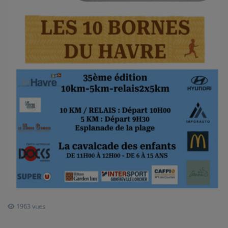
AU TOUR DE ... AUTOUR DE ....
ÊTRE-BIEN
LE LIVE RADIO GIRAFE
DICTIONNAIRE DES IDÉES CONFUSES
BOULEVARD DES ARTISTES
LES MOTS À LA BOUCHE
SPORT ADDICT
PETITS RÉCITS DE JAZZ
Contact
1963 vues