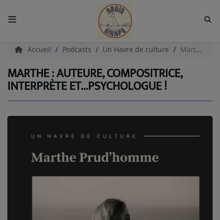
ACCUEIL
Accueil
Podcasts
Un Havre de culture
Marthe : auteure, compositrice, interprète et...Psychologue !
MARTHE : AUTEURE, COMPOSITRICE,
Radio
INTERPRÈTE ET...PSYCHOLOGUE !
EMISSIONS
EQUIPES
EVÈNEMENTS
Podcast
UN HAVRE DE CULTURE
PAROLES D'ENTREPRENEURS