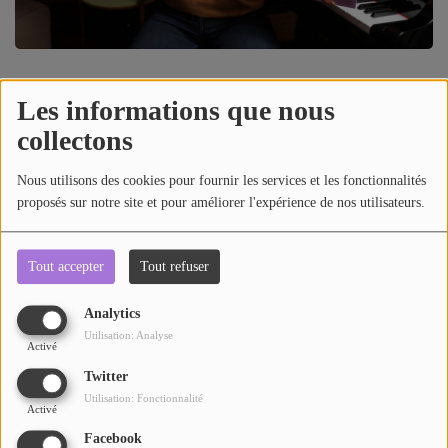
AU TOUR DE ... AUTOUR DE ....
ÊTRE-BIEN
1709 vues
Les informations que nous
LE LIVE RADIO GIRAFE
collectons
Télécharger le podcast
Écouter le podcast
DICTIONNAIRE DES IDÉES CONFUSES
Nous utilisons des cookies pour fournir les services et les fonctionnalités
BOULEVARD DES ARTISTES
Retrouvez les récits de Jazz de Fabrice, aujourd'hui, Chet
proposés sur notre site et pour améliorer l'expérience de nos utilisateurs.
Baker
LES MOTS À LA BOUCHE
Tout accepter
Tout refuser
SPORT ADDICT
Commentaires(0)
Analytics
PETITS RÉCITS DE JAZZ
Utilisation: Analyse
Activé
Connectez-vous pour commenter cet article
Twitter
Contact
Utilisation: Fonctionnalité
Activé
SE CONNECTER
Facebook