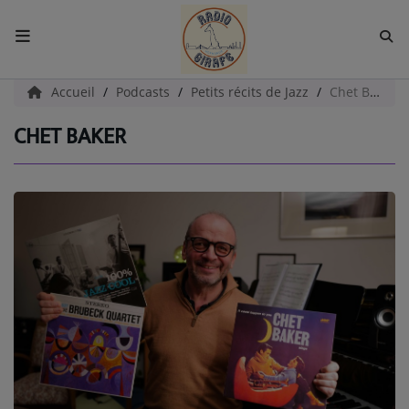
ACCUEIL
Accueil
Podcasts
Petits récits de Jazz
Chet Baker
CHET BAKER
Radio
EMISSIONS
EQUIPES
EVÈNEMENTS
Podcast
UN HAVRE DE CULTURE
PAROLES D'ENTREPRENEURS