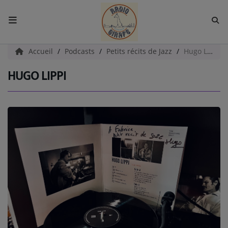
ACCUEIL
Accueil
Podcasts
Petits récits de Jazz
Hugo Lippi
HUGO LIPPI
Radio
EMISSIONS
EQUIPES
EVÈNEMENTS
Podcast
UN HAVRE DE CULTURE
PAROLES D'ENTREPRENEURS