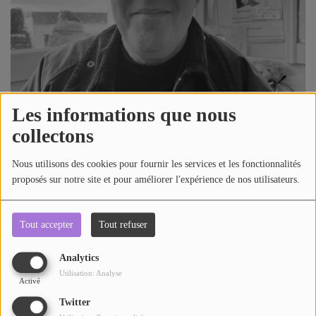
AU TOUR DE ... AUTOUR DE ....
ÊTRE-BIEN
LE LIVE RADIO GIRAFE
DICTIONNAIRE DES IDÉES CONFUSES
Les informations que nous
collectons
966 vues
BOULEVARD DES ARTISTES
LES MOTS À LA BOUCHE
Nous utilisons des cookies pour fournir les services et les fonctionnalités
Télécharger le podcast
Écouter le podcast
proposés sur notre site et pour améliorer l'expérience de nos utilisateurs.
SPORT ADDICT
Avec Olivier LECLERC délégué régional pour la Normandie de
PETITS RÉCITS DE JAZZ
Tout accepter
Tout refuser
la fondation du patrimoine.
Analytics
Commentaires(0)
Contact
Utilisation: Analyse
Activé
Twitter