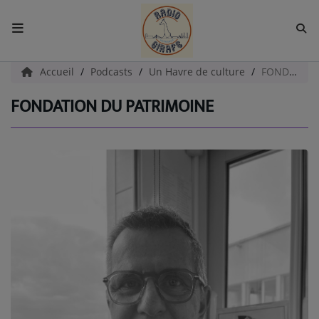
ACCUEIL
Accueil
Podcasts
Un Havre de culture
FONDATION DU PATRIMOINE
FONDATION DU PATRIMOINE
Radio
EMISSIONS
EQUIPES
EVÈNEMENTS
Podcast
UN HAVRE DE CULTURE
PAROLES D'ENTREPRENEURS