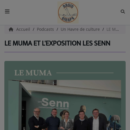
ACCUEIL
Accueil
Podcasts
Un Havre de culture
LE MUMA et l'exposition LES SENN
LE MUMA ET L'EXPOSITION LES SENN
Radio
EMISSIONS
EQUIPES
EVÈNEMENTS
Podcast
UN HAVRE DE CULTURE
PAROLES D'ENTREPRENEURS