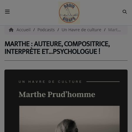
ACCUEIL
Accueil
Podcasts
Un Havre de culture
Marthe : auteure, compositrice, interprète et...Psychologue !
MARTHE : AUTEURE, COMPOSITRICE,
Radio
INTERPRÈTE ET...PSYCHOLOGUE !
EMISSIONS
EQUIPES
EVÈNEMENTS
Podcast
UN HAVRE DE CULTURE
PAROLES D'ENTREPRENEURS